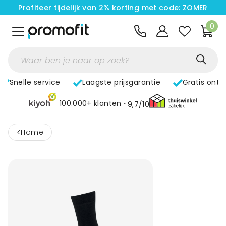
Profiteer tijdelijk van 2% korting met code: ZOMER
0
Snelle service
Laagste prijsgarantie
Gratis ontw
100.000+ klanten
9,7/10
<
home