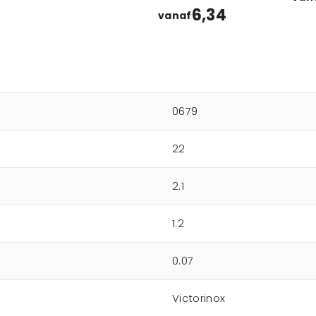
beschermhoesje
6,34
vanaf
0679
22
2.1
1.2
0.07
Victorinox