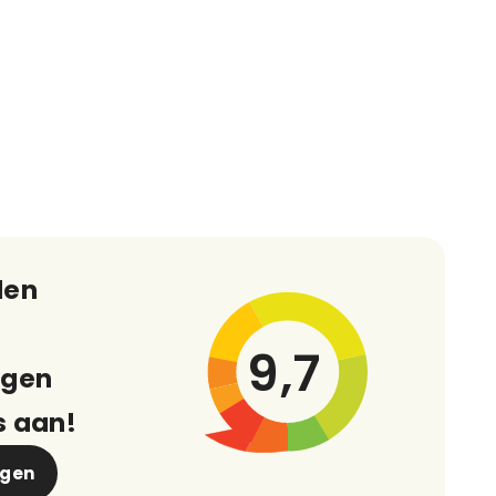
den
9,7
ngen
s aan!
ngen