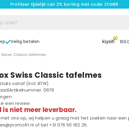
Profiteer tijdelijk van 2% korting met code: ZOMER
erp
Veilig betalen
100.
ox Swiss Classic tafelmes
ox Swiss Classic tafelmes
1 stuks vanaf
(incl. BTW)
raad
|
Artikelnummer
: 0679
ingen
ste een review
l is niet meer leverbaar.
et ons op, wij helpen u graag met het zoeken naar een p
les@promofit.nl
of bel
+31 076 50 182 25
.