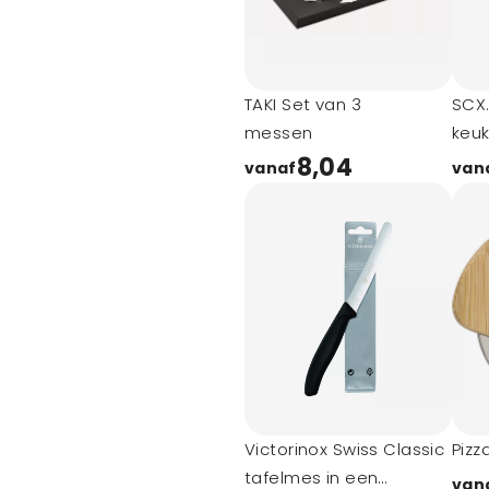
TAKI Set van 3
SCX.
messen
keu
snij
8,04
vanaf
van
Victorinox Swiss Classic
Pizz
tafelmes in een
van