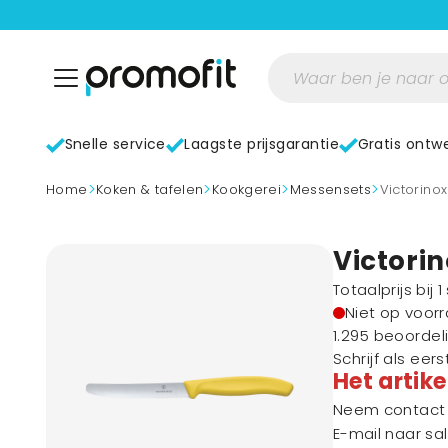
Snelle service
Laagste prijsgarantie
Gratis ontw
>
>
>
>
home
Koken & tafelen
Kookgerei
Messensets
Victorin
Victorin
Totaalprijs bij 
Niet op voor
1.295 beoordel
Schrijf als eer
Het artike
Neem contact m
E-mail naar
sa