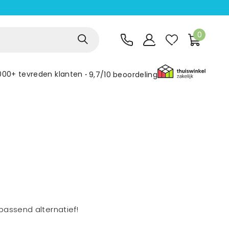
0
000+ tevreden klanten
9,7/10
beoordeling
assend alternatief!