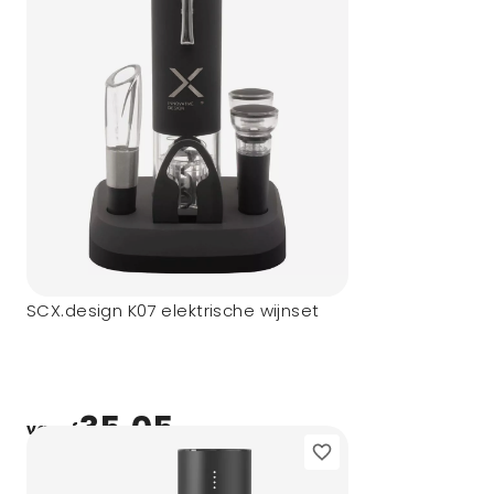
SCX.design K07 elektrische wijnset
35,05
vanaf