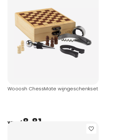
Wooosh ChessMate wijngeschenkset
8,81
vanaf