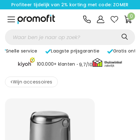
Profiteer tijdelijk van 2% korting met code: ZOMER
0
Snelle service
Laagste prijsgarantie
Gratis ontw
100.000+ klanten
9,7/10
<
Wijn accessoires