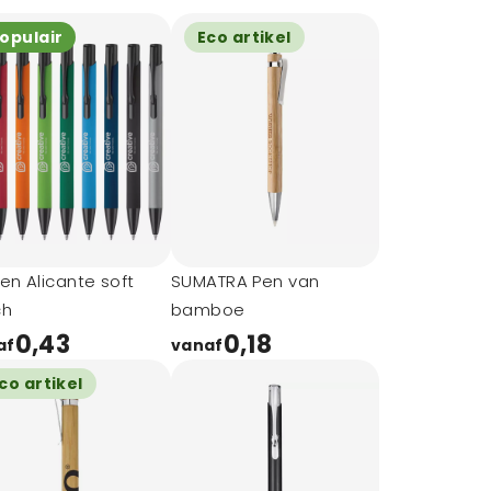
opulair
Eco artikel
en Alicante soft
SUMATRA Pen van
ch
bamboe
0,43
0,18
af
vanaf
co artikel