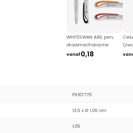
WHITESWAN ABS pen,
Cel
draaimechanisme
(zwa
0,18
vanaf
van
PX107770
13,5 x Ø 1,05 cm
1,05