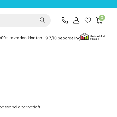
0
000+ tevreden klanten
9,7/10
beoordeling
assend alternatief!