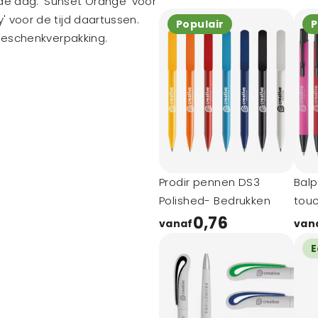
de dag: 'Sunset Orange' voor
' voor de tijd daartussen.
Populair
P
 geschenkverpakking.
Prodir pennen DS3
Balp
Polished- Bedrukken
tou
0,76
vanaf
van
E