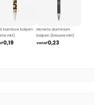
uk bamboe balpen
Moneta aluminium
rte inkt)
balpen (blauwe inkt)
0,19
0,23
af
vanaf