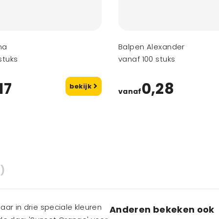
na
Balpen Alexander
stuks
vanaf 100 stuks
17
0,28
bekijk
vanaf
)
aar in drie speciale kleuren
Anderen bekeken ook