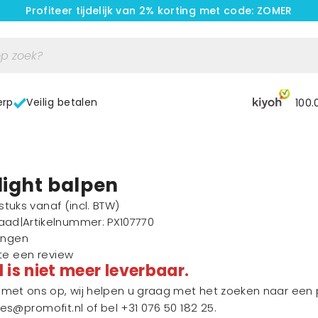
Profiteer tijdelijk van 2% korting met code: ZOMER
erp
Veilig betalen
100.
light balpen
1 stuks vanaf
(incl. BTW)
raad
|
Artikelnummer
: PX107770
ingen
ste een review
l is niet meer leverbaar.
et ons op, wij helpen u graag met het zoeken naar een p
les@promofit.nl
of bel
+31 076 50 182 25
.