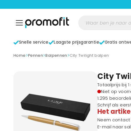
Snelle service
Laagste prijsgarantie
Gratis ontw
>
>
>
home
Pennen
Balpennen
City Twilight balpen
City Twi
Totaalprijs bij 
Niet op voor
1.295 beoordel
Schrijf als eer
Het artike
Neem contact m
E-mail naar
sa