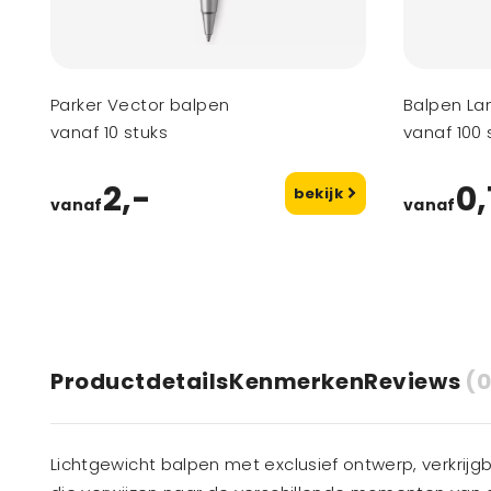
Parker Vector balpen
Balpen La
vanaf 10 stuks
vanaf 100 
2,-
0,
bekijk
vanaf
vanaf
Productdetails
Kenmerken
Reviews
(0
Lichtgewicht balpen met exclusief ontwerp, verkrijgb