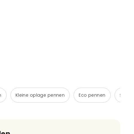
n
Kleine oplage pennen
Eco pennen
Snel 
den