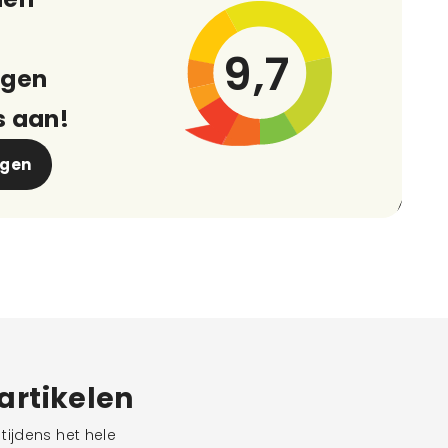
9,7
ngen
s aan!
ngen
eartikelen
tijdens het hele