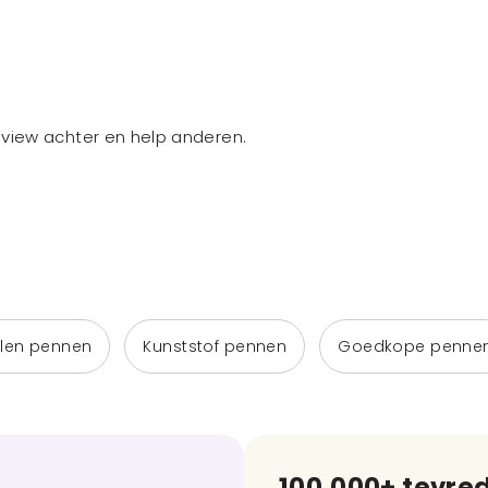
review achter en help anderen.
len pennen
Kunststof pennen
Goedkope penne
100.000+ tevre