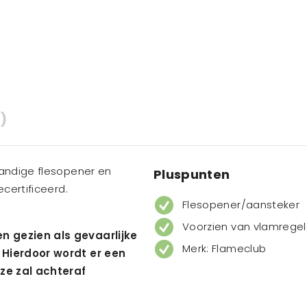
)
handige flesopener en
Pluspunten
certificeerd.
Flesopener/aansteker
Voorzien van vlamregel
n gezien als gevaarlijke
Merk: Flameclub
 Hierdoor wordt er een
ze zal achteraf