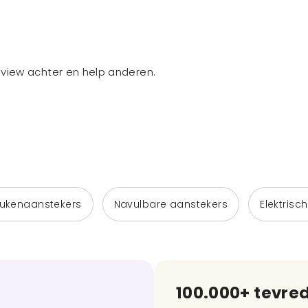
review achter en help anderen.
ukenaanstekers
Navulbare aanstekers
Elektrisc
100.000+ tevre