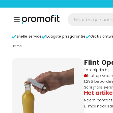
Snelle service
Laagste prijsgarantie
Gratis ontw
home
Flint O
Totaalprijs bij 
Niet op voor
1.295 beoordel
Schrijf als eer
Het artike
Neem contact m
E-mail naar
sa