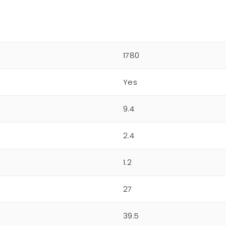
1780
Yes
9.4
2.4
1.2
27
39.5