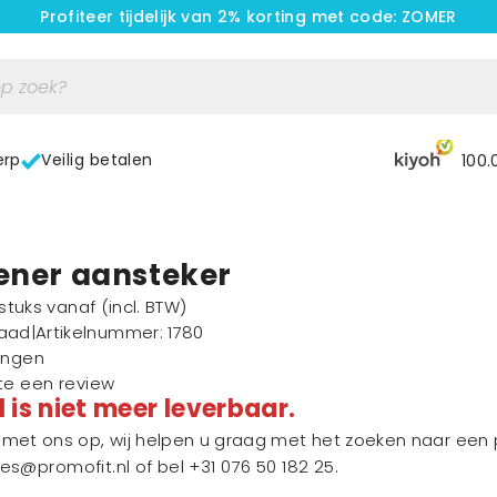
Profiteer tijdelijk van 2% korting met code: ZOMER
erp
Veilig betalen
100.
pener aansteker
1 stuks vanaf
(incl. BTW)
raad
|
Artikelnummer
: 1780
ingen
ste een review
l is niet meer leverbaar.
et ons op, wij helpen u graag met het zoeken naar een p
les@promofit.nl
of bel
+31 076 50 182 25
.