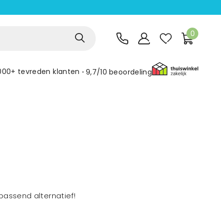
0
000+ tevreden klanten
9,7/10
beoordeling
assend alternatief!