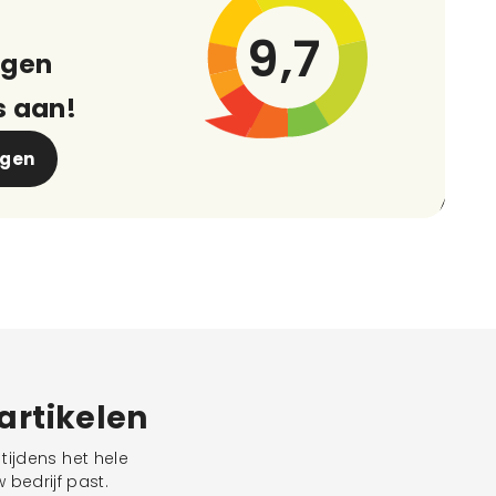
9,7
ngen
s aan!
ngen
eartikelen
tijdens het hele
 bedrijf past.