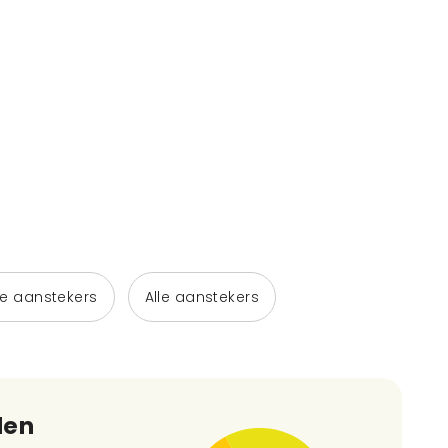
he aanstekers
Alle aanstekers
den