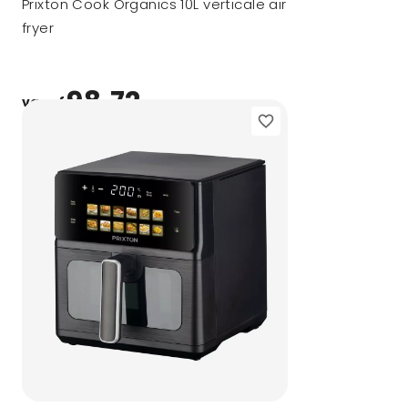
Prixton Cook Organics 10L verticale air
fryer
98,72
vanaf