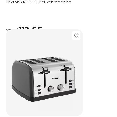
Prixton KR350 8L keukenmachine
113,65
vanaf