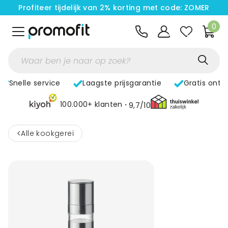
Profiteer tijdelijk van 2% korting met code: ZOMER
0
Snelle service
Laagste prijsgarantie
Gratis ontw
100.000+ klanten
9,7/10
<
Alle kookgerei