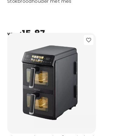
Stokbroodhouder met mes
15,87
vanaf