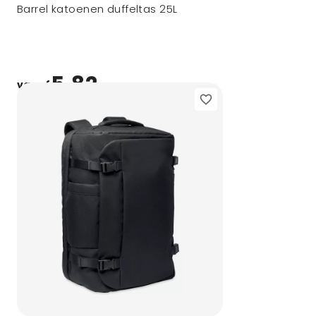
Barrel katoenen duffeltas 25L
5,82
vanaf