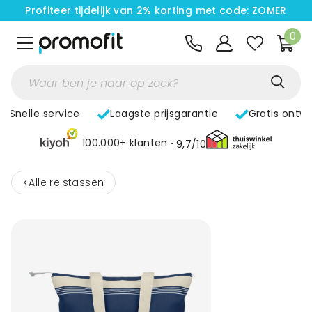
Profiteer tijdelijk van 2% korting met code: ZOMER
0
Snelle service
Laagste prijsgarantie
Gratis ontw
100.000+ klanten
9,7/10
<
Alle reistassen