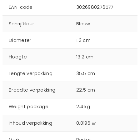
EAN-code
3026980276577
Schrijfkleur
Blauw
Diameter
1.3 cm
Hoogte
13.2 cm
Lengte verpakking
35.5 cm
Breedte verpakking
22.5 cm
Weight package
2.4 kg
Inhoud verpakking
0.0196 ㎥
Merk
Parker