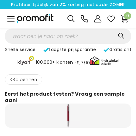
Profiteer tijdelijk van 2% korting met code: ZOMER
0
Snelle service
Laagste prijsgarantie
Gratis ontw
100.000+ klanten
9,7/10
<
Balpennen
Eerst het product testen? Vraag een sample
aan!