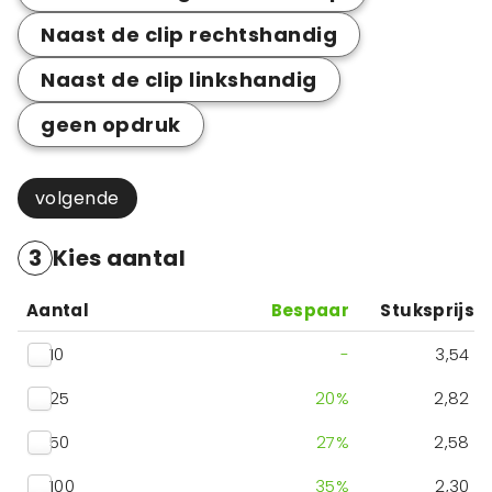
Naast de clip rechtshandig
Naast de clip linkshandig
geen opdruk
volgende
3
Kies aantal
Aantal
Bespaar
Stuksprijs
10
-
3,54
25
20
%
2,82
50
27
%
2,58
100
35
%
2,30