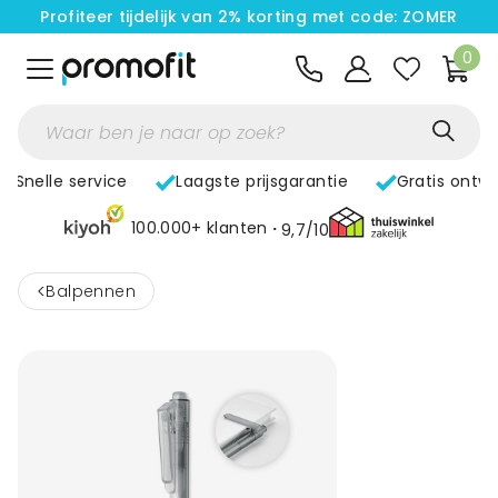
Profiteer tijdelijk van 2% korting met code: ZOMER
0
Snelle service
Laagste prijsgarantie
Gratis ontw
100.000+ klanten
9,7/10
<
Balpennen