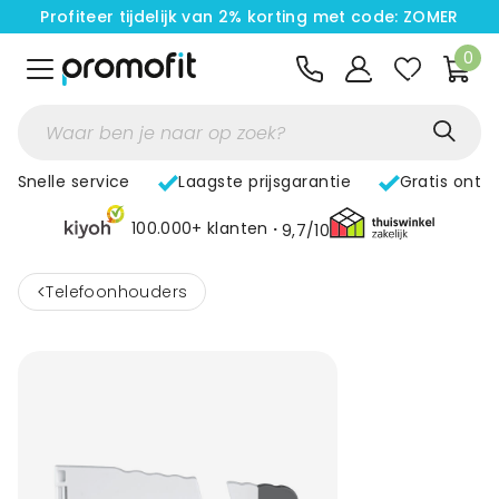
Profiteer tijdelijk van 2% korting met code: ZOMER
0
Snelle service
Laagste prijsgarantie
Gratis ontw
100.000+ klanten
9,7/10
<
Telefoonhouders