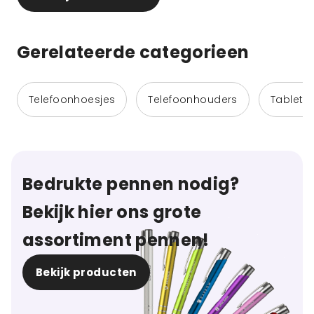
Gerelateerde categorieen
Telefoonhoesjes
Telefoonhouders
Tableth
Bedrukte pennen nodig?
Bekijk hier ons grote
assortiment pennen!
Bekijk producten