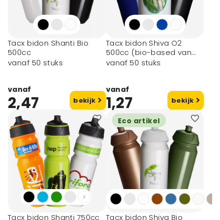
Tacx bidon Shanti Bio
Tacx bidon Shiva O2
500cc
500cc (bio-based van
suikerriet)
vanaf 50 stuks
vanaf 50 stuks
vanaf
vanaf
2,47
1,27
bekijk
bekijk
Eco artikel
Tacx bidon Shanti 750cc
Tacx bidon Shiva Bio