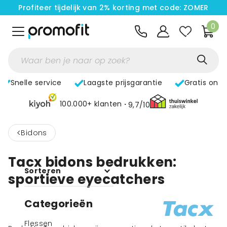
Profiteer tijdelijk van 2% korting met code: ZOMER
0
Snelle service
Laagste prijsgarantie
Gratis ont
100.000+ klanten
9,7/10
<
Bidons
Tacx bidons bedrukken:
Sorteren
sportieve eyecatchers
Categorieën
Flessen