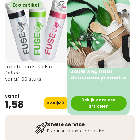
Eco artikel
Materiaal type
Biologisch
afbreekbaar (5)
Biologisch
afbreekbaar
(suikerriet) (4)
Polyethyleen (4)
Tacx bidon Fuse Bio
Jouw weg naar
450cc
duurzame promotie
vanaf 100 stuks
vanaf
Bekijk onze eco
1,58
bekijk
artikelen
Snelle service
Ervaar onze snelle topservice