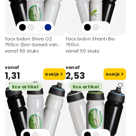
Tacx bidon Shiva O2
Tacx bidon Shanti Bio
750cc (bio-based van
750cc
suikerriet)
vanaf 50 stuks
vanaf 50 stuks
vanaf
vanaf
1,31
2,53
bekijk
bekijk
Eco artikel
Eco artikel