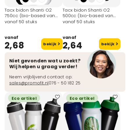
Tacx bidon Shanti O2
Tacx bidon Shanti O2
750cc (bio-based van
500cc (bio-based van
suikerriet)
suikerriet)
vanaf 50 stuks
vanaf 50 stuks
vanaf
vanaf
2,68
2,64
bekijk
bekijk
Niet gevonden wat u zoekt?
Wij helpen u graag verder!
Neem vrijblijvend contact op:
sales@promofit.nl
076 - 50 182 25
Eco artikel
Eco artikel