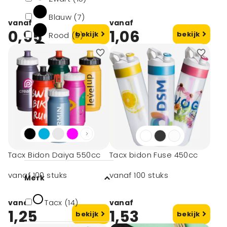
Blauw (7)
vanaf
vanaf
0,95
1,06
bekijk
bekijk
Rood (5)
Oranje (5)
toon meer
Minimale afname
50 (12)
100 (3)
Tacx Bidon Daiya 550cc
Tacx bidon Fuse 450cc
vanaf 100 stuks
vanaf 100 stuks
Merk
Tacx (14)
vanaf
vanaf
1,25
1,53
bekijk
bekijk