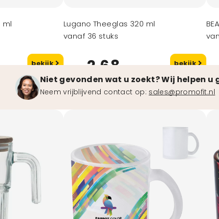
0 ml
Lugano Theeglas 320 ml
BE
vanaf 36 stuks
van
2,68
bekijk
bekijk
vanaf
va
Niet gevonden wat u zoekt? Wij helpen u 
Neem vrijblijvend contact op:
sales@promofit.nl