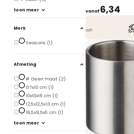
6,34
toon meer
vanaf
Veilig betalen
Merk
O.a. iDeal, Bancontact, ook achteraf!
Seasons (1)
Afmeting
# Geen maat (2)
Ø7x10 cm (1)
10x10x16 cm (1)
12,5x12,5x13 cm (1)
18,5x9,5x6 cm (1)
toon meer