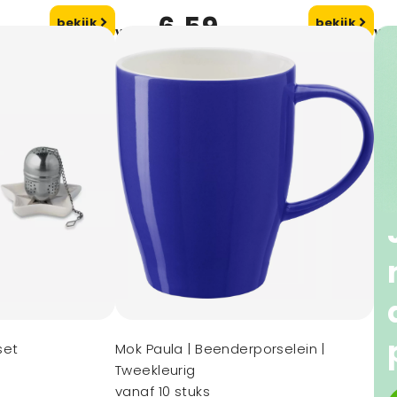
6,59
bekijk
bekijk
vanaf
va
set
Mok Paula | Beenderporselein |
Tweekleurig
vanaf 10 stuks