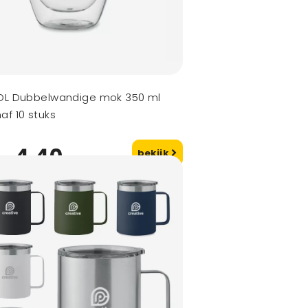
OL Dubbelwandige mok 350 ml
af 10 stuks
4,40
bekijk
naf