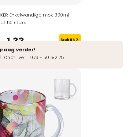
AKER Enkelwandige mok 300ml
af 50 stuks
1,33
bekijk
naf
graag verder!
|
Chat live
|
076 - 50 182 25