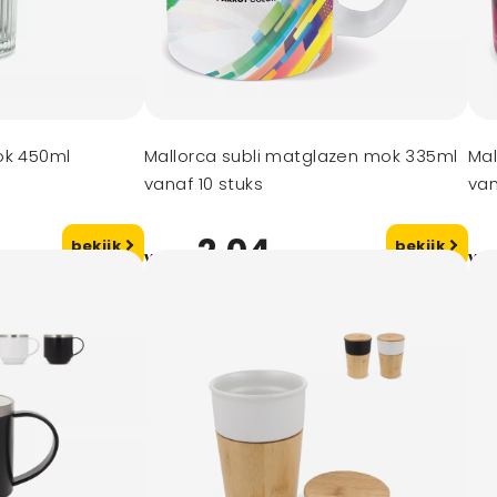
ok 450ml
Mallorca subli matglazen mok 335ml
Mal
vanaf 10 stuks
van
2,04
bekijk
bekijk
vanaf
va