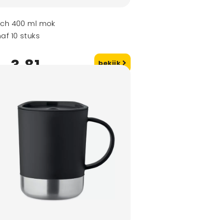
tch 400 ml mok
af 10 stuks
3,81
bekijk
naf