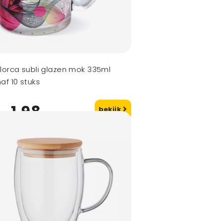
lorca subli glazen mok 335ml
af 10 stuks
1,98
bekijk
naf