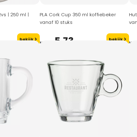
vs | 250 ml |
PLA Cork Cup 350 ml koffiebeker
Hu
vanaf 10 stuks
van
5,73
bekijk
bekijk
vanaf
va