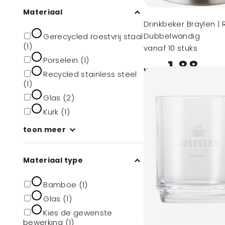
Materiaal
Drinkbeker Braylen | R
Dubbelwandig
Gerecycled roestvrij staal
(1)
vanaf 10 stuks
Porselein (1)
1,88
vanaf
Recycled stainless steel
(1)
Glas (2)
Kurk (1)
toon meer
Materiaal type
Bamboe (1)
Glas (1)
Kies de gewenste
bewerking (1)