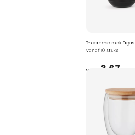
T-ceramic mok Tigri
vanaf 10 stuks
3,67
vanaf