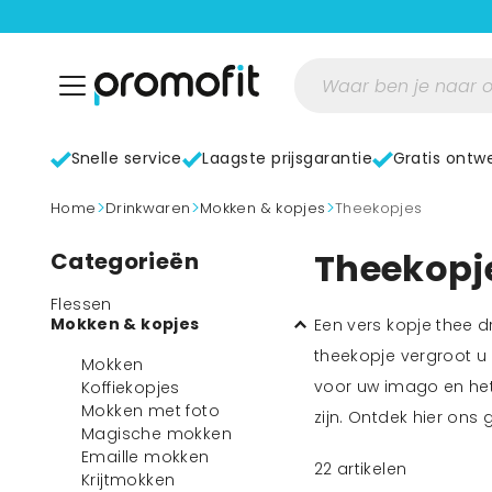
Snelle service
Laagste prijsgarantie
Gratis ontw
>
>
>
home
Drinkwaren
Mokken & kopjes
Theekopjes
Theekopje
Categorieën
Flessen
Mokken & kopjes
Een vers kopje thee d
theekopje vergroot u 
Mokken
voor uw imago en het
Koffiekopjes
Mokken met foto
zijn. Ontdek hier ons
Magische mokken
Emaille mokken
22
artikelen
Krijtmokken