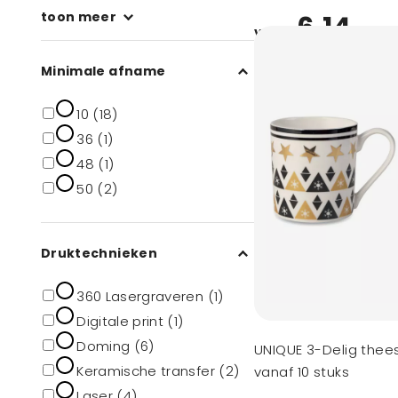
toon meer
6,14
vanaf
Minimale afname
10 (18)
36 (1)
48 (1)
50 (2)
Druktechnieken
360 Lasergraveren (1)
Digitale print (1)
Doming (6)
UNIQUE 3-Delig thee
Keramische transfer (2)
vanaf 10 stuks
Laser (4)