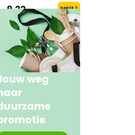
9,22
bekijk
naf
Jouw weg
naar
duurzame
promotie