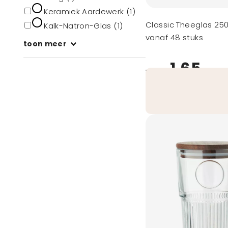
Keramiek Aardewerk (1)
Classic Theeglas 25
Kalk-Natron-Glas (1)
vanaf 48 stuks
toon meer
1,65
vanaf