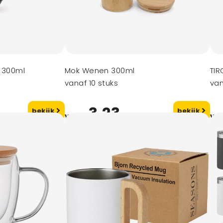
s 300ml
Mok Wenen 300ml
TIR
vanaf 10 stuks
van
3,23
bekijk
bekijk
vanaf
va