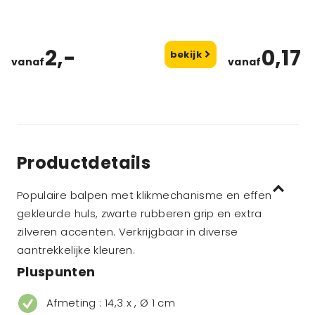
2,-
0,17
bekijk
vanaf
vanaf
Productdetails
Populaire balpen met klikmechanisme en effen
gekleurde huls, zwarte rubberen grip en extra
zilveren accenten. Verkrijgbaar in diverse
aantrekkelijke kleuren.
Pluspunten
Afmeting : 14,3 x , Ø 1 cm