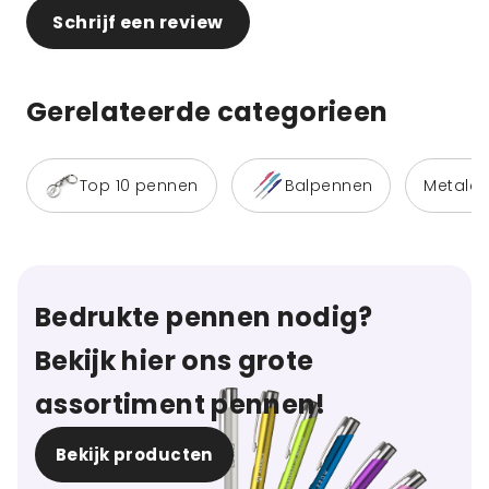
Schrijf een review
Gerelateerde categorieen
Top 10 pennen
Balpennen
Metale
Bedrukte pennen nodig?
Bekijk hier ons grote
assortiment pennen!
Bekijk producten