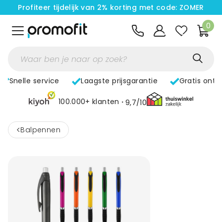
Profiteer tijdelijk van 2% korting met code: ZOMER
0
Snelle service
Laagste prijsgarantie
Gratis ontw
100.000+ klanten
9,7/10
<
Balpennen