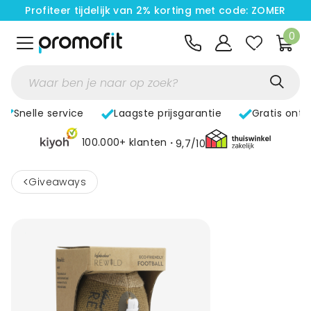
Profiteer tijdelijk van 2% korting met code: ZOMER
0
Snelle service
Laagste prijsgarantie
Gratis ont
100.000+ klanten
9,7/10
<
Giveaways