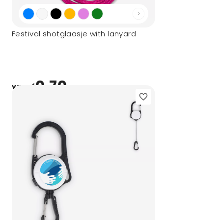
Festival shotglaasje with lanyard
0,70
vanaf