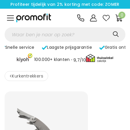
Profiteer tijdelijk van 2% korting met code: ZOMER
0
Snelle service
Laagste prijsgarantie
Gratis ontw
100.000+ klanten
9,7/10
<
Kurkentrekkers