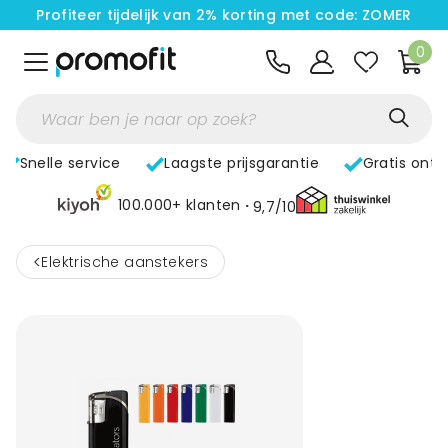
Profiteer tijdelijk van 2% korting met code: ZOMER
0
Snelle service
Laagste prijsgarantie
Gratis ont
100.000+ klanten
9,7/10
<
Elektrische aanstekers