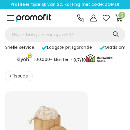
Profiteer tijdelijk van 2% korting met code: ZOMER
0
Snelle service
Laagste prijsgarantie
Gratis ontw
100.000+ klanten
9,7/10
<
Tissues