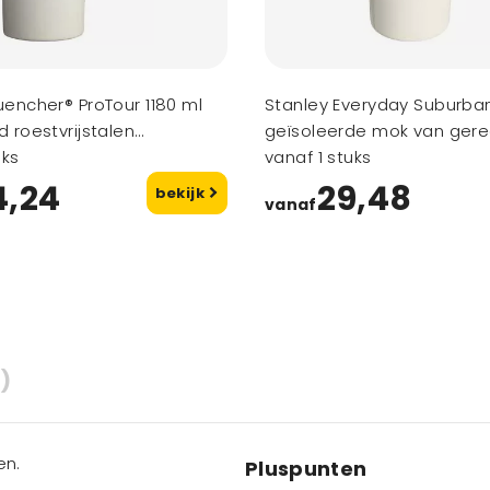
uencher® ProTour 1180 ml
Stanley Everyday Suburba
 roestvrijstalen
geïsoleerde mok van gere
de beker met
uks
roestvrij staal
vanaf 1 stuks
are deksel
4,24
29,48
bekijk
vanaf
)
en.
Pluspunten