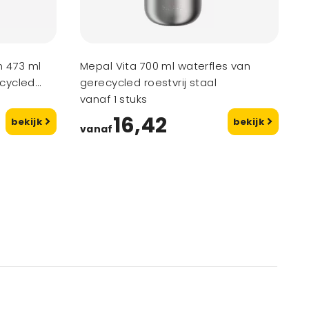
n 473 ml
Mepal Vita 700 ml waterfles van
cycled
gerecycled roestvrij staal
vanaf 1 stuks
16,42
bekijk
bekijk
vanaf