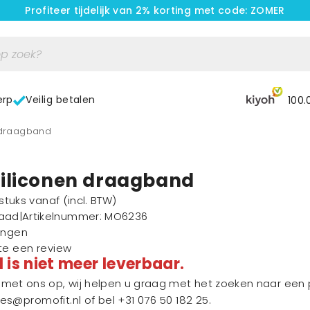
Profiteer tijdelijk van 2% korting met code: ZOMER
erp
Veilig betalen
100.
n draagband
iliconen draagband
1 stuks vanaf
(incl. BTW)
raad
|
Artikelnummer
: MO6236
ingen
ste een review
l is niet meer leverbaar.
et ons op, wij helpen u graag met het zoeken naar een p
les@promofit.nl
of bel
+31 076 50 182 25
.