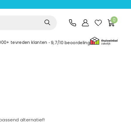
0
000+ tevreden klanten
9,7/10
beoordeling
assend alternatief!