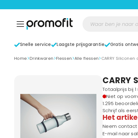
Snelle service
Laagste prijsgarantie
Gratis ontw
>
>
>
>
home
Drinkwaren
Flessen
Alle flessen
CARRY Silicone
CARRY S
Totaalprijs bij 
Niet op voor
1.295 beoordel
Schrijf als eer
Het artike
Neem contact m
E-mail naar
sa