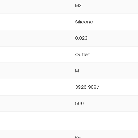
M3
Silicone
0.023
Outlet
M
3926 9097
500
Kg