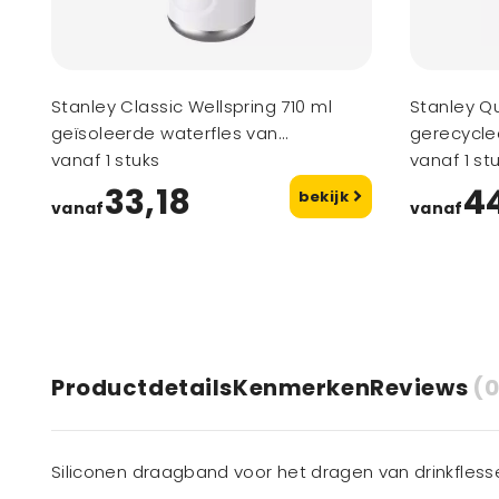
Stanley Classic Wellspring 710 ml
Stanley Q
geïsoleerde waterfles van
gerecycled
gerecycled roestvrij staal
vanaf 1 stuks
geïsoleer
vanaf 1 st
openklapb
33,18
4
bekijk
vanaf
vanaf
Productdetails
Kenmerken
Reviews
(0
Siliconen draagband voor het dragen van drinkfless