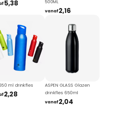
500ML
5,38
af
2,16
vanaf
650 ml drinkfles
ASPEN GLASS Glazen
drinkfles 650ml
2,28
af
2,04
vanaf