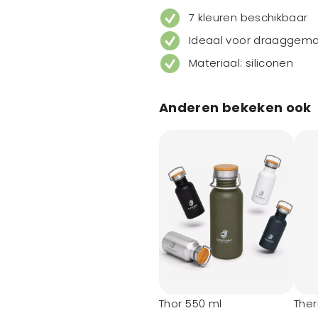
7 kleuren beschikbaar
Ideaal voor draaggem
Materiaal: siliconen
Anderen bekeken ook
Thor 550 ml
The