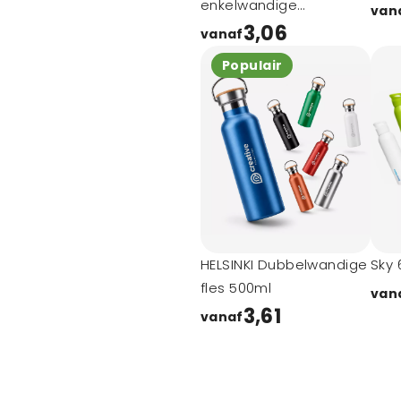
enkelwandige
van
roestvrijstalen waterfles
3,06
vanaf
Populair
HELSINKI Dubbelwandige
Sky 
fles 500ml
van
3,61
vanaf