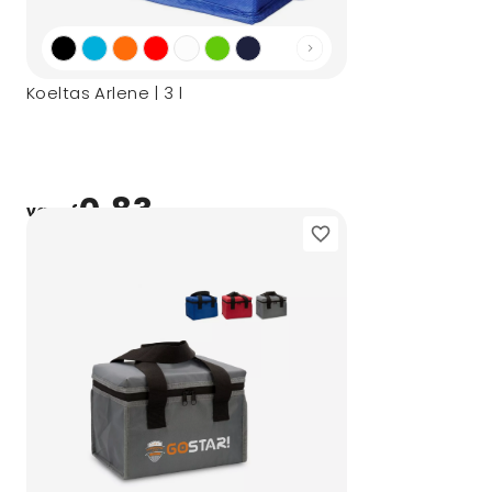
Koeltas Arlene | 3 l
0,83
vanaf