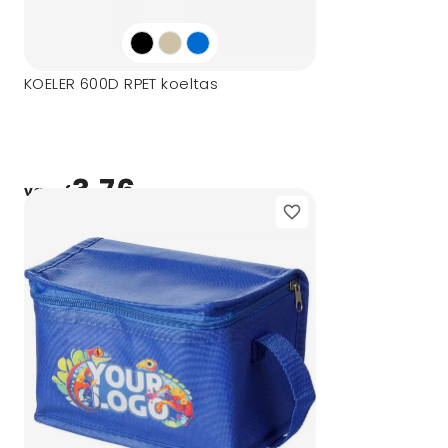
KOELER 600D RPET koeltas
3,76
vanaf