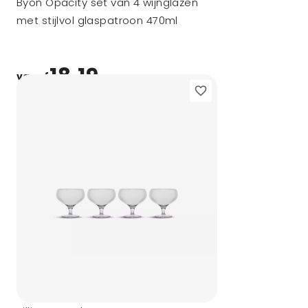
Byon Opacity set van 4 wijnglazen
met stijlvol glaspatroon 470ml
18,19
vanaf