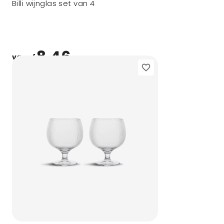
Billi wijnglas set van 4
8,46
vanaf