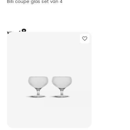
Billi coupe glas set van 4
8,-
vanaf