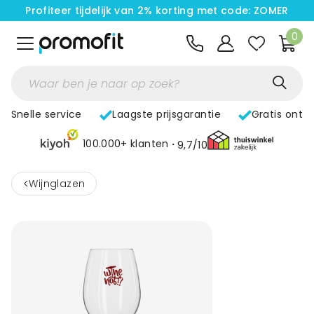
Profiteer tijdelijk van 2% korting met code: ZOMER
0
Snelle service
Laagste prijsgarantie
Gratis ontw
100.000+ klanten
9,7/10
<
Wijnglazen