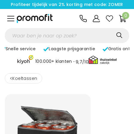
Profiteer tijdelijk van 2% korting met code: ZOMER
0
Snelle service
Laagste prijsgarantie
Gratis ontw
100.000+ klanten
9,7/10
<
Koeltassen