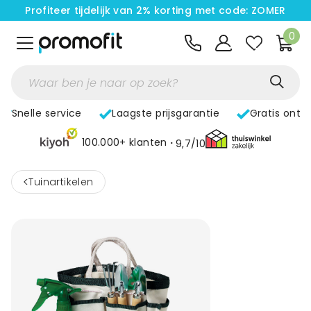
Profiteer tijdelijk van 2% korting met code: ZOMER
0
Snelle service
Laagste prijsgarantie
Gratis ontw
100.000+ klanten
9,7/10
<
Tuinartikelen