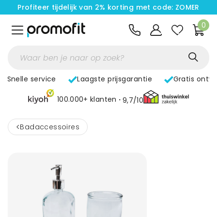
Profiteer tijdelijk van 2% korting met code: ZOMER
0
Snelle service
Laagste prijsgarantie
Gratis ontw
100.000+ klanten
9,7/10
<
Badaccessoires