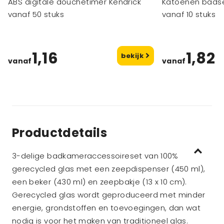
ABS digitale douchetimer Kendrick
Katoenen bads
vanaf 50 stuks
vanaf 10 stuks
1,16
1,82
bekijk
vanaf
vanaf
Productdetails
3-delige badkameraccessoireset van 100%
gerecycled glas met een zeepdispenser (450 ml),
een beker (430 ml) en zeepbakje (13 x 10 cm).
Gerecycled glas wordt geproduceerd met minder
energie, grondstoffen en toevoegingen, dan wat
nodig is voor het maken van traditioneel glas.