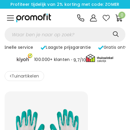
Profiteer tijdelijk van 2% korting met code: ZOMER
0
Snelle service
Laagste prijsgarantie
Gratis ontw
100.000+ klanten
9,7/10
<
Tuinartikelen