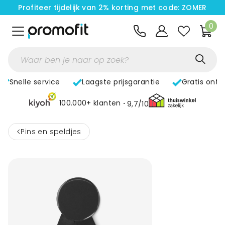
Profiteer tijdelijk van 2% korting met code: ZOMER
0
Snelle service
Laagste prijsgarantie
Gratis ontw
100.000+ klanten
9,7/10
<
Pins en speldjes