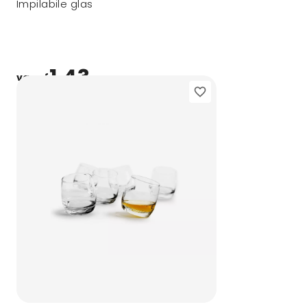
Impilabile glas
1,43
vanaf