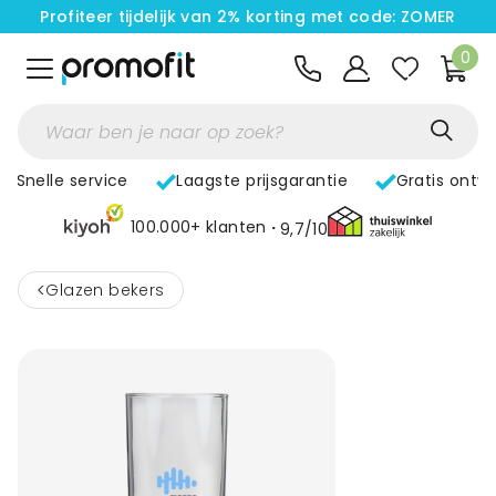
Profiteer tijdelijk van 2% korting met code: ZOMER
0
Snelle service
Laagste prijsgarantie
Gratis ontw
100.000+ klanten
9,7/10
<
Glazen bekers