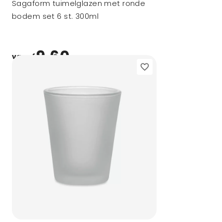
Sagaform tuimelglazen met ronde
bodem set 6 st. 300ml
9,60
vanaf