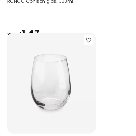
RONGO Conisch glas, 300ml
1,47
vanaf