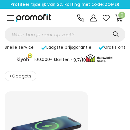
Profiteer tijdelijk van 2% korting met code: ZOMER
0
Snelle service
Laagste prijsgarantie
Gratis ontw
100.000+ klanten
9,7/10
<
Gadgets