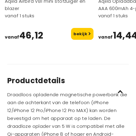
Aqiila Airbird VB1 mini stofzuiger en
Aqiila Oplaadba
blazer
AAA 600mAh 4-
vanaf 1 stuks
vanaf 1 stuks
46,12
14,4
bekijk
vanaf
vanaf
Productdetails
Draadloos opladende magnetische powerbank die
aan de achterkant van de telefoon (iPhone
12/iPhone 12 Pro/iPhone 12 Pro MAX) kan worden
bevestigd om het apparaat op te laden. De
draadloze oplader van 5 W is compatibel met alle
Qi-apparaten (iPhone 8 of hoger en Android-