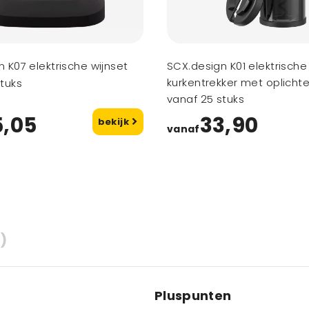
 K07 elektrische wijnset
SCX.design K01 elektrische
kurkentrekker met oplicht
tuks
vanaf 25 stuks
5,05
33,90
bekijk
vanaf
)
Pluspunten