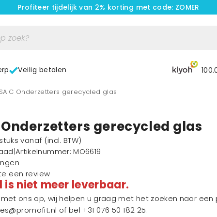
Profiteer tijdelijk van 2% korting met code: ZOMER
erp
Veilig betalen
100.
OSAIC Onderzetters gerecycled glas
Onderzetters gerecycled glas
1 stuks vanaf
(incl. BTW)
raad
|
Artikelnummer
: MO6619
ingen
ste een review
l is niet meer leverbaar.
et ons op, wij helpen u graag met het zoeken naar een p
les@promofit.nl
of bel
+31 076 50 182 25
.