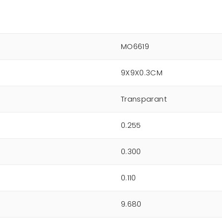
MO6619
9X9X0.3CM
Transparant
0.255
0.300
0.110
9.680