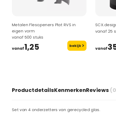
Metalen Flesopeners Plat RVS in
SCX.design
eigen vorm
vanaf 25 s
vanaf 500 stuks
1,25
3
bekijk
vanaf
vanaf
Productdetails
Kenmerken
Reviews
(0
Set van 4 onderzetters van gerecycled glas.