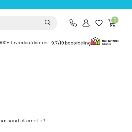
0
000+ tevreden klanten
9,7/10
beoordeling
assend alternatief!