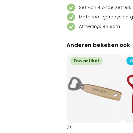
Set van 4 onderzetters
Materiaal: gerecycled g
Afmeting: 9 x 9cm
Anderen bekeken ook
Eco artikel
O
(1)