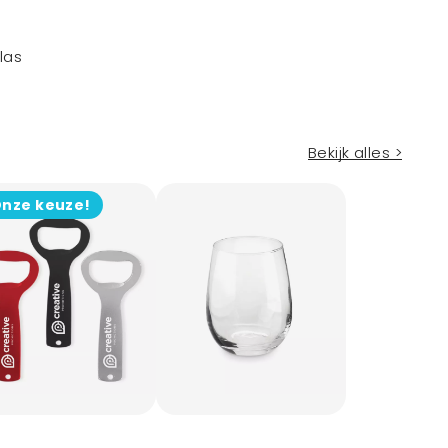
las
Bekijk alles >
nze keuze!