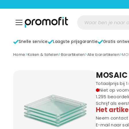
Snelle service
Laagste prijsgarantie
Gratis ontw
>
>
>
>
home
Koken & tafelen
Barartikelen
Alle barartikelen
M
MOSAIC 
Totaalprijs bij 
Niet op voor
1.295 beoordel
Schrijf als eer
Het artike
Neem contact m
E-mail naar
sa