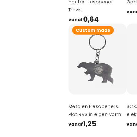
Houten flesopener
Gad
Travis
van
0,64
vanaf
Custom made
Metalen Flesopeners
SCX.
Plat RVS in eigen vorm
elek
1,25
vanaf
van