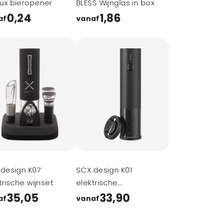
ux bieropener
BLESS Wijnglas in box
0,24
1,86
af
vanaf
design K07
SCX.design K01
trische wijnset
elektrische
kurkentrekker met
35,05
33,90
af
vanaf
oplichtend logo