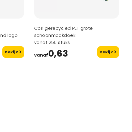
Cori gerecycled PET grote
end logo
schoonmaakdoek
vanaf 250 stuks
0,63
bekijk
bekijk
vanaf