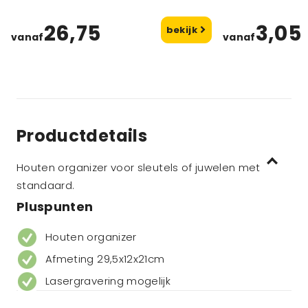
26,75
3,05
bekijk
vanaf
vanaf
Productdetails
Houten organizer voor sleutels of juwelen met
standaard.
Pluspunten
Houten organizer
Afmeting 29,5x12x21cm
Lasergravering mogelijk