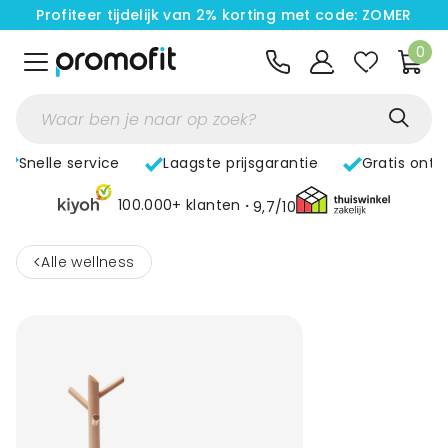
Profiteer tijdelijk van 2% korting met code: ZOMER
0
Snelle service
Laagste prijsgarantie
Gratis ontw
100.000+ klanten
9,7/10
<
Alle wellness