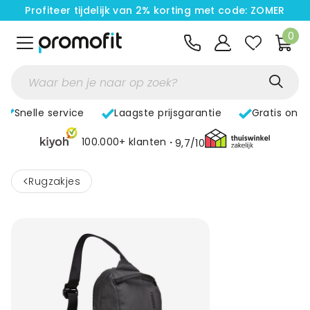
Profiteer tijdelijk van 2% korting met code: ZOMER
0
Snelle service
Laagste prijsgarantie
Gratis ont
100.000+ klanten
9,7/10
<
Rugzakjes