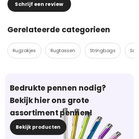
Schrijf een review
Gerelateerde categorieen
Rugzakjes
Rugtassen
Stringbags
Sch
Bedrukte pennen nodig?
Bekijk hier ons grote
assortiment pennen!
Bekijk producten