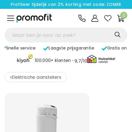
Profiteer tijdelijk van 2% korting met code: ZOMER
0
Snelle service
Laagste prijsgarantie
Gratis ont
100.000+ klanten
9,7/10
<
Elektrische aanstekers