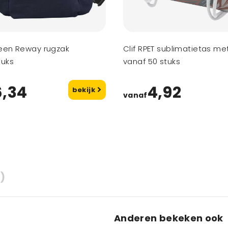
reen Reway rugzak
Clif RPET sublimatietas me
tuks
vanaf 50 stuks
6,34
4,92
bekijk
vanaf
)
Anderen bekeken ook