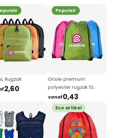
opulair
Populair
AL Rugzak
Oriole premium
polyester rugzak 5L
2,60
af
0,43
vanaf
Eco artikel