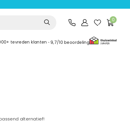
0
000+ tevreden klanten
9,7/10
beoordeling
assend alternatief!