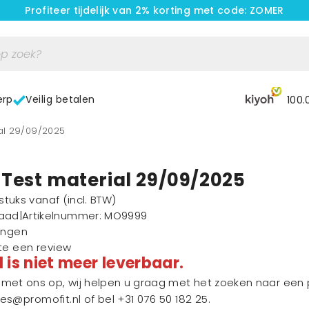
Profiteer tijdelijk van 2% korting met code: ZOMER
erp
Veilig betalen
100.
ial 29/09/2025
Test material 29/09/2025
1 stuks vanaf
(incl. BTW)
raad
|
Artikelnummer
: MO9999
ingen
ste een review
l is niet meer leverbaar.
et ons op, wij helpen u graag met het zoeken naar een p
les@promofit.nl
of bel
+31 076 50 182 25
.