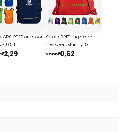
ls GRS RPET outdoor
Oriole RPET rugzak met
ak 6,5 L
trekkoordsluiting 5L
2,29
0,62
af
vanaf