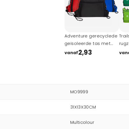
Adventure gerecyclede
Trai
geïsoleerde tas met
rugz
trekkoord 9L
2,93
vanaf
van
MO9999
31X13X30CM
Multicolour