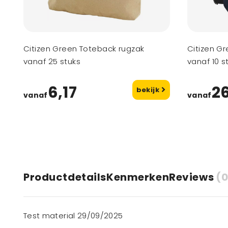
Citizen Green Toteback rugzak
Citizen G
vanaf 25 stuks
vanaf 10 s
6,17
2
bekijk
vanaf
vanaf
Productdetails
Kenmerken
Reviews
(0
Test material 29/09/2025