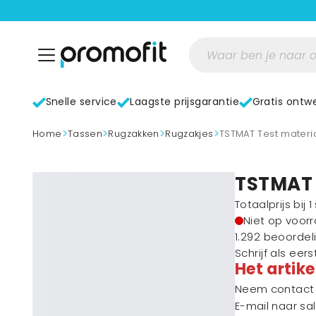
Snelle service
Laagste prijsgarantie
Gratis ontw
>
>
>
>
home
Tassen
Rugzakken
Rugzakjes
TSTMAT Test mater
TSTMAT 
Totaalprijs bij 
Niet op voor
1.292 beoordel
Schrijf als eer
Het artike
Neem contact m
E-mail naar
sa