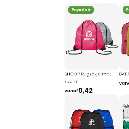
Populair
P
SHOOP Rugzakje met
BAP
koord
van
0,42
vanaf