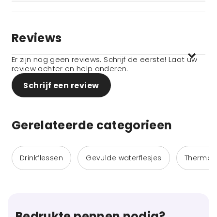
Reviews
Er zijn nog geen reviews. Schrijf de eerste! Laat uw
review achter en help anderen.
Schrijf een review
Gerelateerde categorieen
Drinkflessen
Gevulde waterflesjes
Thermos
Bedrukte pennen nodig?