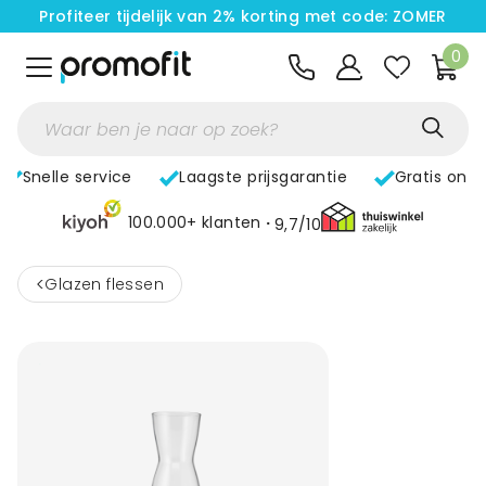
Profiteer tijdelijk van 2% korting met code: ZOMER
0
Snelle service
Laagste prijsgarantie
Gratis ont
100.000+ klanten
9,7/10
<
Glazen flessen