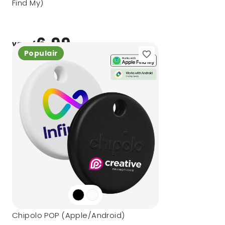
Find My)
6,99
vanaf
Populair
Chipolo POP (Apple/Android)