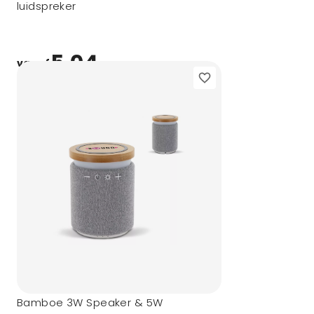
luidspreker
5,04
vanaf
Bamboe 3W Speaker & 5W