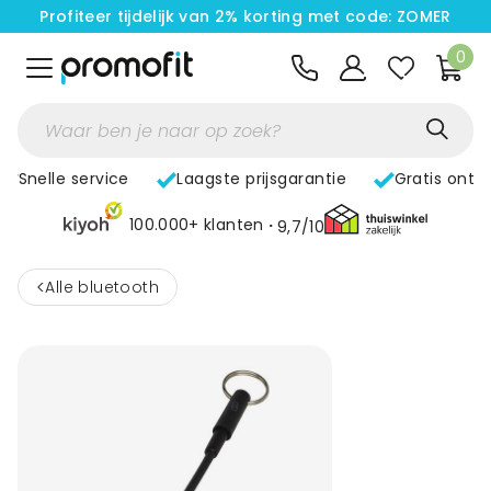
Profiteer tijdelijk van 2% korting met code: ZOMER
0
Snelle service
Laagste prijsgarantie
Gratis ontw
100.000+ klanten
9,7/10
<
Alle bluetooth