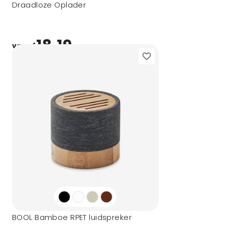
Draadloze Oplader
18,19
vanaf
BOOL Bamboe RPET luidspreker