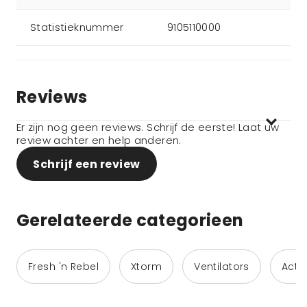
Statistieknummer
9105110000
Reviews
Er zijn nog geen reviews. Schrijf de eerste! Laat uw
review achter en help anderen.
Schrijf een review
Gerelateerde categorieen
Fresh 'n Rebel
Xtorm
Ventilators
Activ