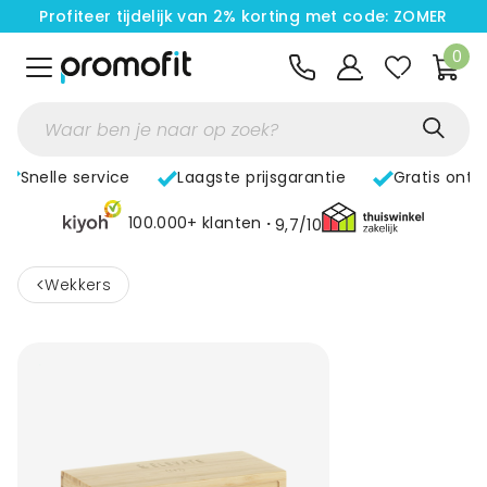
Profiteer tijdelijk van 2% korting met code: ZOMER
0
Snelle service
Laagste prijsgarantie
Gratis ontw
100.000+ klanten
9,7/10
<
Wekkers