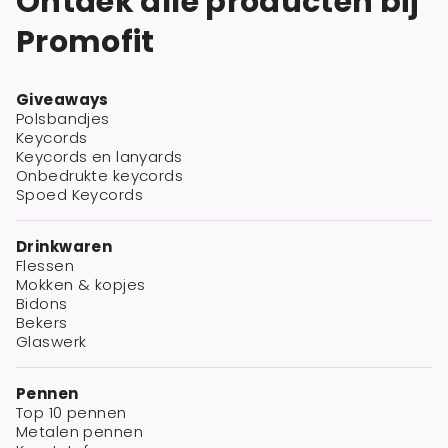
Ontdek alle producten bij
Promofit
Giveaways
Polsbandjes
Keycords
Keycords en lanyards
Onbedrukte keycords
Spoed Keycords
Drinkwaren
Flessen
Mokken & kopjes
Bidons
Bekers
Glaswerk
Pennen
Top 10 pennen
Metalen pennen