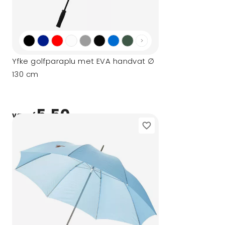
Yfke golfparaplu met EVA handvat ∅
130 cm
5,50
vanaf