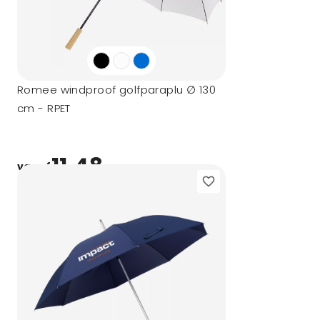
Romee windproof golfparaplu ∅ 130
cm - RPET
11,48
vanaf