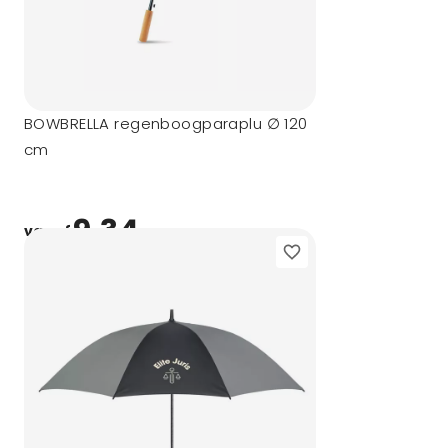
BOWBRELLA regenboogparaplu ∅ 120
cm
9,34
vanaf