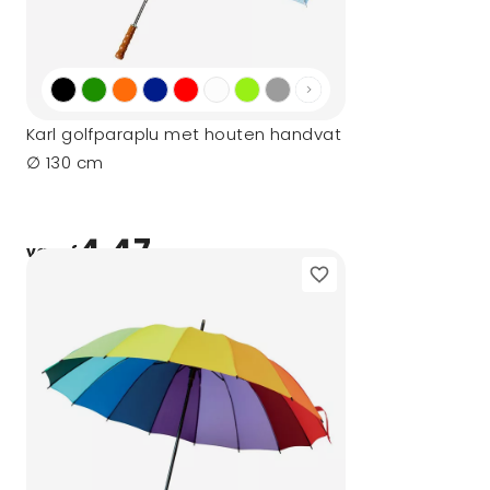
Karl golfparaplu met houten handvat
∅ 130 cm
4,47
vanaf