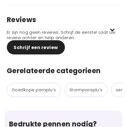
Reviews
Er zijn nog geen reviews. Schrijf de eerste! Laat uw
review achter en help anderen.
Schrijf een review
Gerelateerde categorieen
Goedkope paraplu's
Stormparaplu's
senz
Bedrukte pennen nodig?