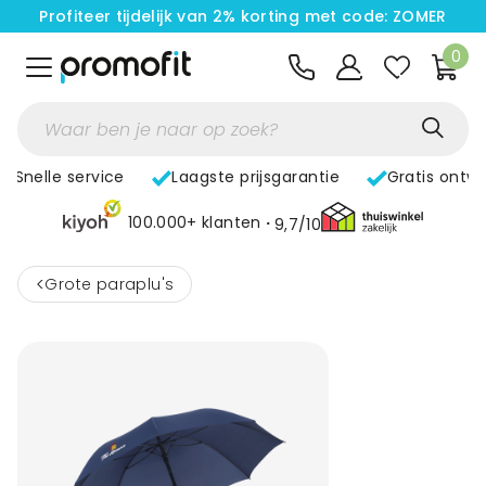
Profiteer tijdelijk van 2% korting met code: ZOMER
0
Snelle service
Laagste prijsgarantie
Gratis ontw
100.000+ klanten
9,7/10
<
Grote paraplu's