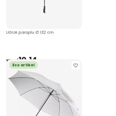
UGUA paraplu ∅ 132 cm
10,14
vanaf
Eco artikel