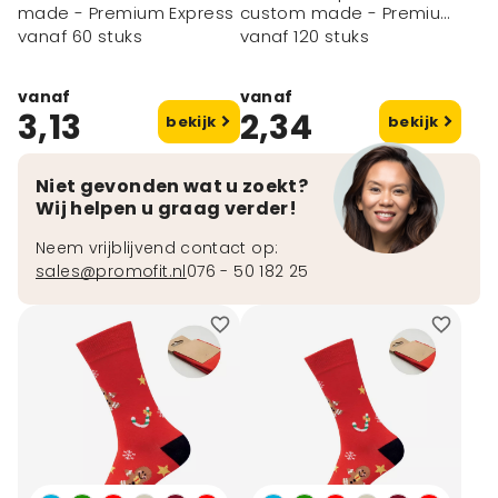
made - Premium Express
custom made - Premium
Essential
vanaf 60 stuks
vanaf 120 stuks
vanaf
vanaf
3,13
2,34
bekijk
bekijk
Niet gevonden wat u zoekt?
Wij helpen u graag verder!
Neem vrijblijvend contact op:
sales@promofit.nl
076 - 50 182 25