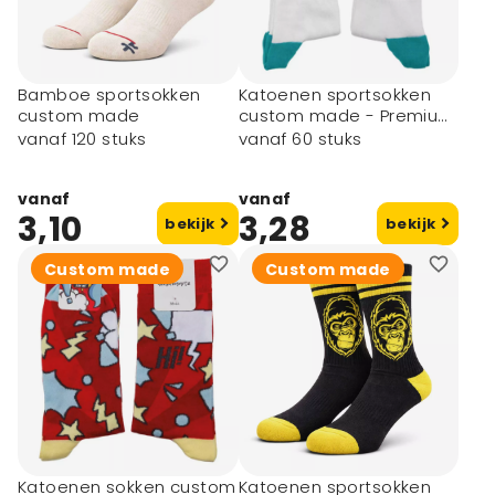
Bamboe sportsokken
Katoenen sportsokken
custom made
custom made - Premium
Express
vanaf 120 stuks
vanaf 60 stuks
vanaf
vanaf
3,10
3,28
bekijk
bekijk
Custom made
Custom made
Katoenen sokken custom
Katoenen sportsokken