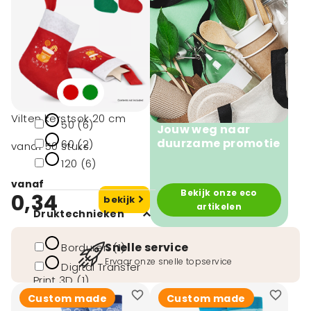
Bruin (1)
Wit / groen. (2)
Minimale afname
Vilten kerstsok 20 cm
50 (6)
Jouw weg naar
duurzame promotie
60 (2)
vanaf 50 stuks
120 (6)
vanaf
Bekijk onze eco
0,34
bekijk
artikelen
Druktechnieken
Snelle service
Borduren (1)
Ervaar onze snelle topservice
Digital Transfer
Print 3D (1)
Custom made
Custom made
Digitale transfer