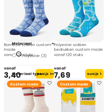
(1)
Digitale
transferdruk (3)
Doming (2)
toon meer
Materiaal
Bamboe sokken custom
Polyester sokken
made
bedrukken custom made
vanaf 120 stuks
vanaf 120 stuks
Polyester (3)
vanaf
vanaf
3,40
7,69
Materiaal type
bekijk
bekijk
Custom made
Custom made
Katoen (2)
Kies de
gewenste bewerking
(1)