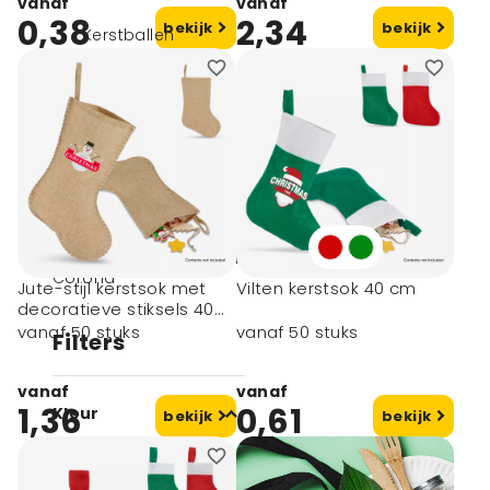
vanaf
vanaf
0,38
2,34
bekijk
bekijk
Kerstballen
Kerstornamenten
Kerstchocolade
Kerstmutsen
Kersttruien
Kerstsokken
Kerstmokken
Kerstpakketten
Overige
kerstgeschenken
Eindejaarsgeschenken
Corona
Jute-stijl kerstsok met
Vilten kerstsok 40 cm
decoratieve stiksels 40
cm
vanaf 50 stuks
vanaf 50 stuks
Filters
vanaf
vanaf
1,36
0,61
Kleur
bekijk
bekijk
Rood (5)