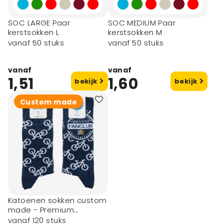
SOC LARGE Paar
SOC MEDIUM Paar
kerstsokken L
kerstsokken M
vanaf 50 stuks
vanaf 50 stuks
vanaf
vanaf
1,51
1,60
bekijk
bekijk
Custom made
Katoenen sokken custom
made - Premium
Essential
vanaf 120 stuks