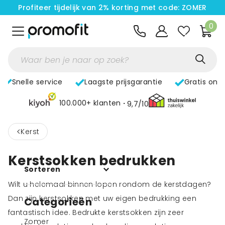
Profiteer tijdelijk van 2% korting met code: ZOMER
0
Snelle service
Laagste prijsgarantie
Gratis ont
100.000+ klanten
9,7/10
<
Kerst
Kerstsokken bedrukken
Sorteren
Wilt u helemaal binnen lopen rondom de kerstdagen?
Dan zijn kerstsokken met uw eigen bedrukking een
Categorieën
fantastisch idee. Bedrukte kerstsokken zijn zeer
Zomer