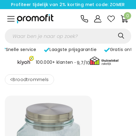
Profiteer tijdelijk van 2% korting met code: ZOMER
0
Snelle service
Laagste prijsgarantie
Gratis ontw
100.000+ klanten
9,7/10
<
Broodtrommels