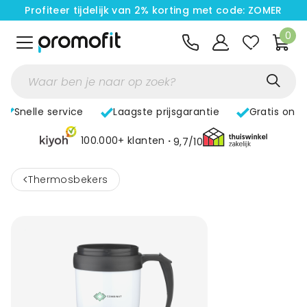
Profiteer tijdelijk van 2% korting met code: ZOMER
0
Snelle service
Laagste prijsgarantie
Gratis ont
100.000+ klanten
9,7/10
<
Thermosbekers