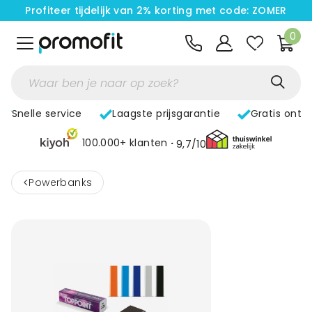
Profiteer tijdelijk van 2% korting met code: ZOMER
0
Snelle service
Laagste prijsgarantie
Gratis ontw
100.000+ klanten
9,7/10
<
Powerbanks