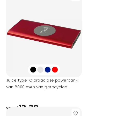
Juice type-C draadloze powerbank
van 8000 mAh van gerecycled
aluminium
13,39
vanaf