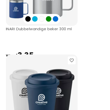
INARI Dubbelwandige beker 300 ml
3,35
vanaf