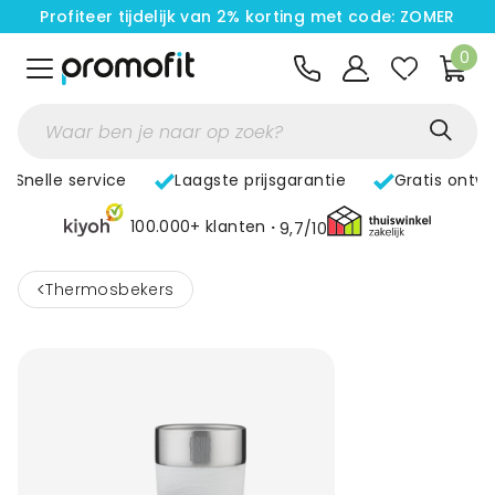
Profiteer tijdelijk van 2% korting met code: ZOMER
0
Snelle service
Laagste prijsgarantie
Gratis ontw
100.000+ klanten
9,7/10
<
Thermosbekers