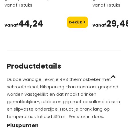
geïsoleerde beker met
vanaf 1 stuks
roestvrij staal
vanaf 1 stuks
openklapbare deksel
44,24
29,4
bekijk
vanaf
vanaf
Productdetails
Dubbelwandige, lekvrije RVS thermosbeker met
schroefdeksel, klikopening -kan eenmaal geopend
worden vastgeklikt en dat maakt drinken
gemakkelijker-, rubberen grip met opvallend dessin
en slipvaste onderzijde. Houdt je drank lang op
temperatuur. Inhoud 415 ml. Per stuk in doos.
Pluspunten