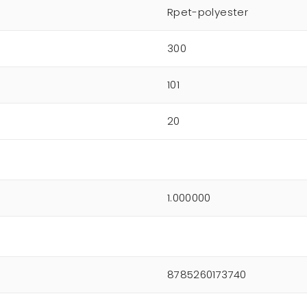
Rpet-polyester
300
101
20
1.000000
8785260173740