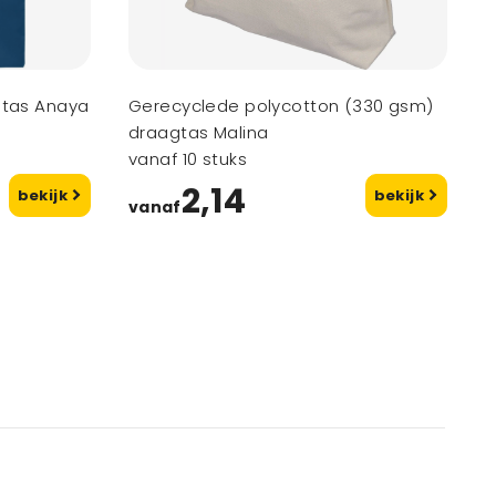
agtas Anaya
Gerecyclede polycotton (330 gsm)
draagtas Malina
vanaf 10 stuks
2,14
bekijk
bekijk
vanaf