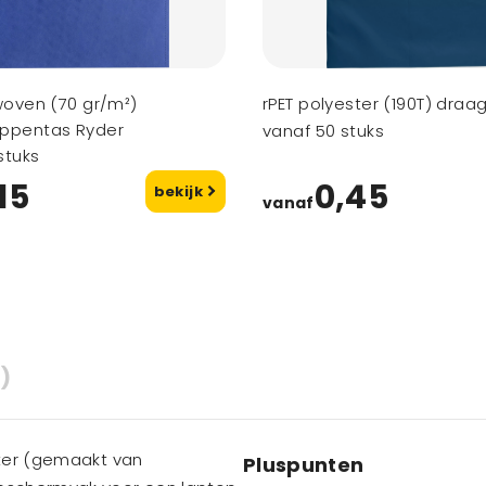
woven (70 gr/m²)
rPET polyester (190T) dra
ppentas Ryder
vanaf 50 stuks
stuks
15
0,45
bekijk
vanaf
)
ster (gemaakt van
Pluspunten