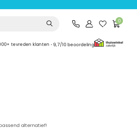
0
000+ tevreden klanten
9,7/10
beoordeling
assend alternatief!