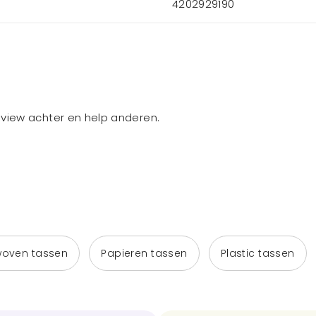
4202929190
review achter en help anderen.
woven tassen
Papieren tassen
Plastic tassen