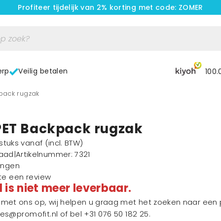
Profiteer tijdelijk van 2% korting met code: ZOMER
erp
Veilig betalen
100.
kpack rugzak
PET Backpack rugzak
1 stuks vanaf
(incl. BTW)
raad
|
Artikelnummer
: 7321
ingen
ste een review
l is niet meer leverbaar.
et ons op, wij helpen u graag met het zoeken naar een p
les@promofit.nl
of bel
+31 076 50 182 25
.