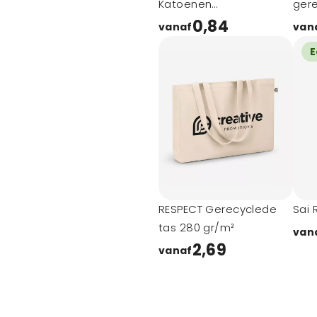
Katoenen
ger
boodschappentas
13L
0,84
vanaf
van
E
RESPECT Gerecyclede
Sai 
tas 280 gr/m²
van
2,69
vanaf