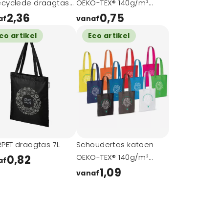
ecyclede draagtas
OEKO-TEX® 140g/m²
38x42cm
2,36
0,75
af
vanaf
co artikel
Eco artikel
RPET draagtas 7L
Schoudertas katoen
OEKO-TEX® 140g/m²
0,82
af
38x42cm
1,09
vanaf