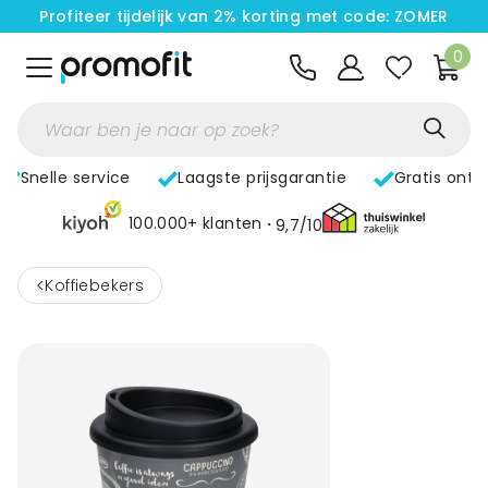
Profiteer tijdelijk van 2% korting met code: ZOMER
0
Snelle service
Laagste prijsgarantie
Gratis ontw
100.000+ klanten
9,7/10
<
Koffiebekers