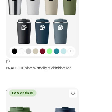
(1)
BRACE Dubbelwandige drinkbeker
3,92
vanaf
Eco artikel