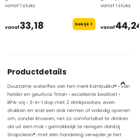
gerecycled roestvrij staal
vanaf 1 stuks
geïsoleerde be
vanaf 1 stuks
openklapbare d
33,18
44,2
bekijk
vanaf
vanaf
Productdetails
Duurzame waterfles van het merk Kambukka® • van
helder en geurloos Tritan • excellente kwaliteit •
BPA-vrij • 3-in-1 dop met 2 drinkposities; even
drukken en snel een slok nemen of volledig openen
om, zonder knoeien, net zo comfortabel te drinken
als uit een mok • gemakkelijk te reinigen dankzij
Snapclean®; met één handeling verwijder je het