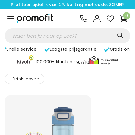
Profiteer tijdelijk van 2% korting met code: ZOMER
0
Snelle service
Laagste prijsgarantie
Gratis ont
100.000+ klanten
9,7/10
<
Drinkflessen