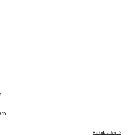
m
iem
Bekijk alles >