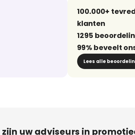
100.000+ tevre
klanten
1295 beoordeli
99% beveelt on
Lees alle beoordeli
j zijn uw adviseurs in promoti