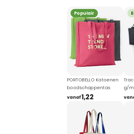
Populair
E
PORTOBELLO Katoenen
Trac
boodschappentas
g/m
dra
1,22
vanaf
van