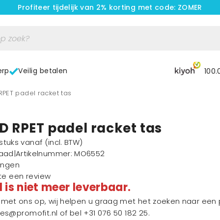
Profiteer tijdelijk van 2% korting met code: ZOMER
erp
Veilig betalen
100.
 RPET padel racket tas
D RPET padel racket tas
1 stuks vanaf
(incl. BTW)
raad
|
Artikelnummer
: MO6552
ingen
ste een review
l is niet meer leverbaar.
et ons op, wij helpen u graag met het zoeken naar een p
les@promofit.nl
of bel
+31 076 50 182 25
.