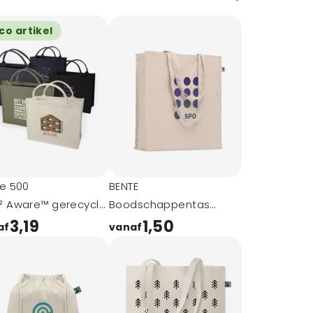
co artikel
e 500
BENTE
² Aware™ gerecyclede
Boodschappentas
agtas
organisch katoe
3,19
1,50
af
vanaf