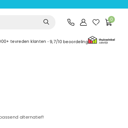
0
000+ tevreden klanten
9,7/10
beoordeling
assend alternatief!