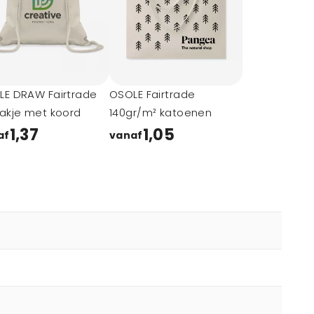
LE DRAW Fairtrade
OSOLE Fairtrade
akje met koord
140gr/m² katoenen
1,37
1,05
af
vanaf