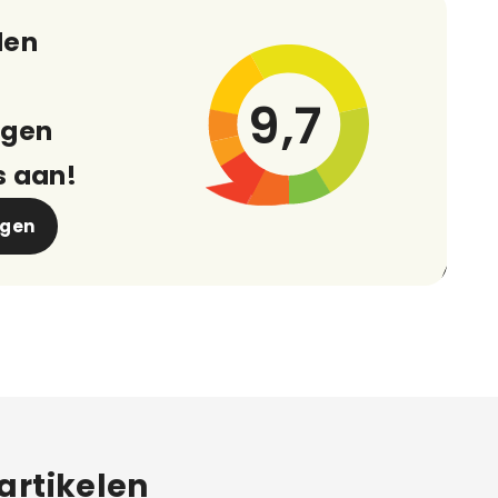
den
9,7
ngen
s aan!
ngen
eartikelen