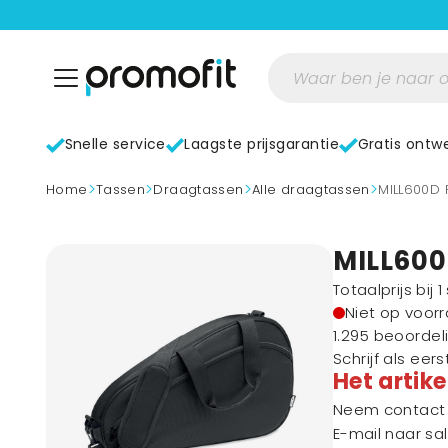
Snelle service
Laagste prijsgarantie
Gratis ontw
>
>
>
>
home
Tassen
Draagtassen
Alle draagtassen
MILL600D
MILL600
Totaalprijs bij 
Niet op voor
1.295 beoordel
Schrijf als eer
Het artike
Neem contact m
E-mail naar
sa