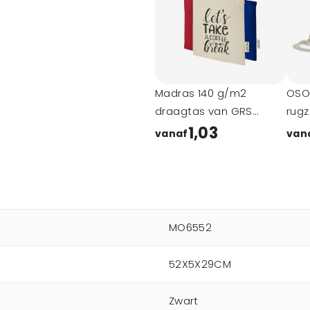
Madras 140 g/m2
OSO
draagtas van GRS
rugz
gerecycled katoen 7 l
1,03
vanaf
van
MO6552
52X5X29CM
Zwart