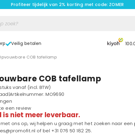
Profiteer tijdelijk van 2% korting met code: ZOMER
erp
Veilig betalen
100.
EOpvouwbare COB tafellamp
ouwbare COB tafellamp
1 stuks vanaf
(incl. BTW)
raad
|
Artikelnummer
: MO9690
ingen
ste een review
l is niet meer leverbaar.
et ons op, wij helpen u graag met het zoeken naar een p
les@promofit.nl
of bel
+31 076 50 182 25
.