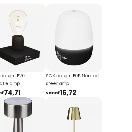
design F20
SCX.design F05 Nomad
tatielamp
sfeerlamp
74,71
16,72
af
vanaf