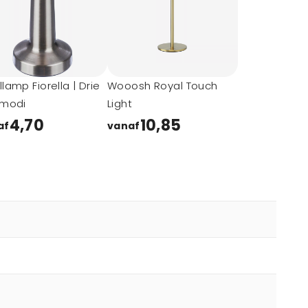
llamp Fiorella | Drie
Wooosh Royal Touch
tmodi
Light
4,70
10,85
af
vanaf