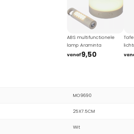
ABS multifunctionele
Tafe
lamp Araminta
lich
9,50
vanaf
van
MO9690
25X7.5CM
Wit