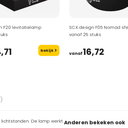
n F20 levitatielamp
SCX.design F05 Nomad sf
tuks
vanaf 25 stuks
,71
16,72
bekijk
vanaf
)
lichtstanden. De lamp werkt
Anderen bekeken ook