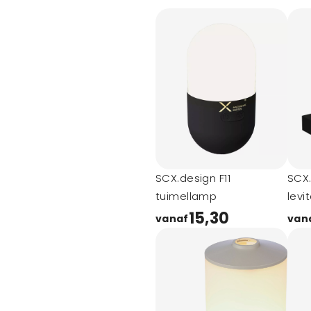
SCX.design F11
SCX.
tuimellamp
levi
15,30
vanaf
van