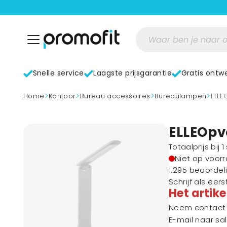
Snelle service
Laagste prijsgarantie
Gratis ontw
>
>
>
>
home
Kantoor
Bureau accessoires
Bureaulampen
ELL
ELLEOpv
Totaalprijs bij 
Niet op voor
1.295 beoordel
Schrijf als eer
Het artike
Neem contact m
E-mail naar
sa