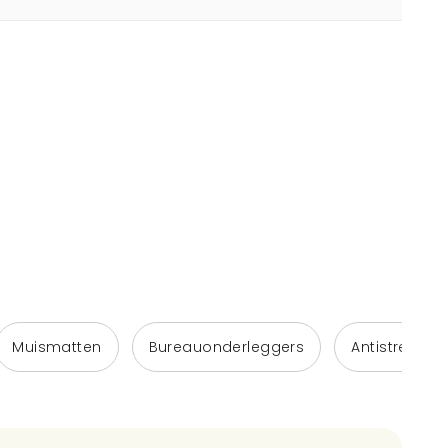
Muismatten
Bureauonderleggers
Antistressba