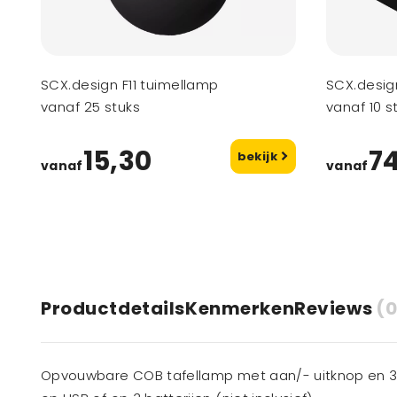
SCX.design F11 tuimellamp
SCX.desig
vanaf 25 stuks
vanaf 10 s
15,30
74
bekijk
vanaf
vanaf
Productdetails
Kenmerken
Reviews
(0
Opvouwbare COB tafellamp met aan/- uitknop en 3 