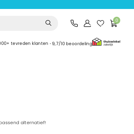
0
000+ tevreden klanten
9,7/10
beoordeling
assend alternatief!