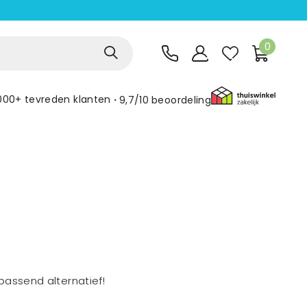
0
000+ tevreden klanten
9,7/10
beoordeling
assend alternatief!