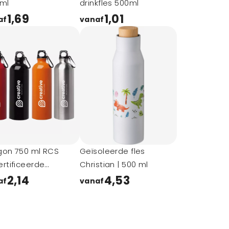
 ml
drinkfles 500ml
1,69
1,01
af
vanaf
gon 750 ml RCS
Geïsoleerde fles
rtificeerde
Christian | 500 ml
elwandige
2,14
4,53
af
vanaf
tvrijstalen waterfles
karabijnhaak