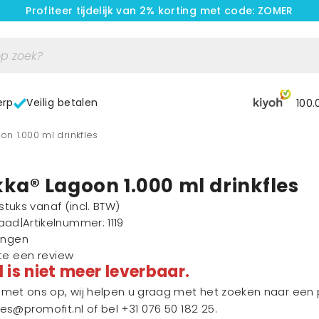
Profiteer tijdelijk van 2% korting met code: ZOMER
erp
Veilig betalen
100.
n 1.000 ml drinkfles
a® Lagoon 1.000 ml drinkfles
1 stuks vanaf
(incl. BTW)
raad
|
Artikelnummer
: 1119
ingen
ste een review
l is niet meer leverbaar.
et ons op, wij helpen u graag met het zoeken naar een p
les@promofit.nl
of bel
+31 076 50 182 25
.