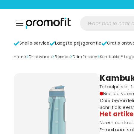
Snelle service
Laagste prijsgarantie
Gratis ontw
>
>
>
>
home
Drinkwaren
Flessen
Drinkflessen
Kambukka® Lagoo
Kambukk
Totaalprijs bij 
Niet op voor
1.295 beoordel
Schrijf als eer
Het artike
Neem contact m
E-mail naar
sa