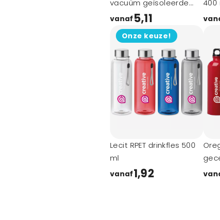
vacuüm geïsoleerde
400
fles
5,11
vanaf
van
Onze keuze!
Lecit RPET drinkfles 500
Ore
ml
gece
enk
1,92
vanaf
van
roes
met 