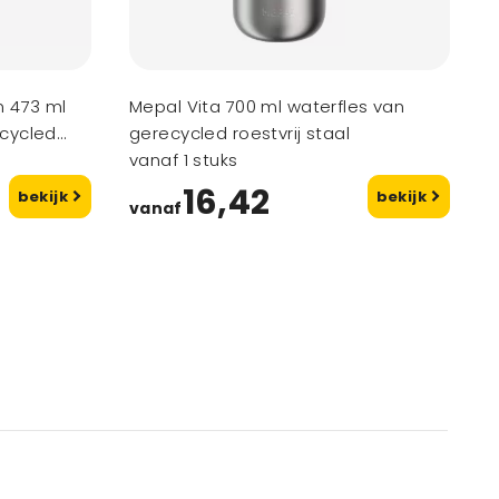
n 473 ml
Mepal Vita 700 ml waterfles van
cycled
gerecycled roestvrij staal
vanaf 1 stuks
16,42
bekijk
bekijk
vanaf