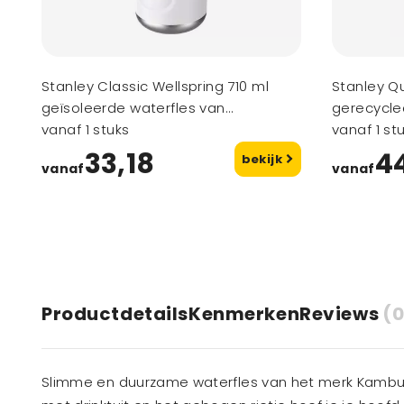
Stanley Classic Wellspring 710 ml
Stanley Q
geïsoleerde waterfles van
gerecycled
gerecycled roestvrij staal
vanaf 1 stuks
geïsoleer
vanaf 1 st
openklapb
33,18
4
bekijk
vanaf
vanaf
Productdetails
Kenmerken
Reviews
(0
Slimme en duurzame waterfles van het merk Kambuk