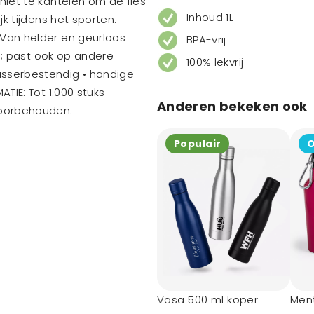
 niet te kantelen om de fles
Inhoud 1L
jk tijdens het sporten.
 Van helder en geurloos
BPA-vrij
dop; past ook op andere
100% lekvrij
asserbestendig • handige
ATIE: Tot 1.000 stuks
Anderen bekeken ook
voorbehouden.
Populair
O
Vasa 500 ml koper
Ment