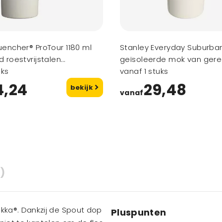
uencher® ProTour 1180 ml
Stanley Everyday Suburba
 roestvrijstalen
geïsoleerde mok van gere
de beker met
uks
roestvrij staal
vanaf 1 stuks
are deksel
4,24
29,48
bekijk
vanaf
)
ka®. Dankzij de Spout dop
Pluspunten