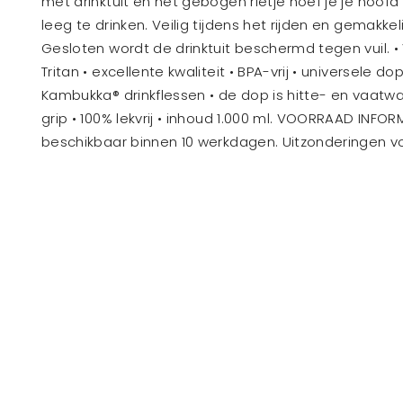
met drinktuit en het gebogen rietje hoef je je hoofd
leeg te drinken. Veilig tijdens het rijden en gemakkeli
Gesloten wordt de drinktuit beschermd tegen vuil. •
Tritan • excellente kwaliteit • BPA-vrij • universele 
Kambukka® drinkflessen • de dop is hitte- en vaatw
grip • 100% lekvrij • inhoud 1.000 ml. VOORRAAD INFORM
beschikbaar binnen 10 werkdagen. Uitzonderingen 