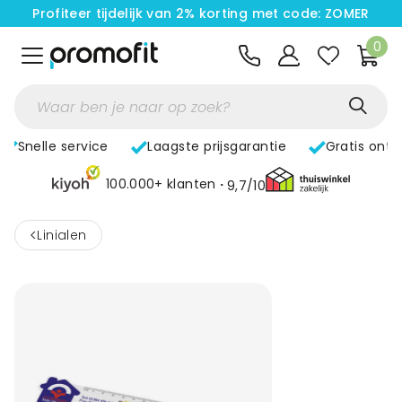
Profiteer tijdelijk van 2% korting met code: ZOMER
0
Snelle service
Laagste prijsgarantie
Gratis ont
100.000+ klanten
9,7/10
<
Linialen