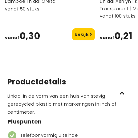
Bamboe liniaal Greta
Liniaal Ashlyn | 
Transparant | M
vanaf 50 stuks
vergrootglas
vanaf 100 stuks
0,30
0,21
bekijk
vanaf
vanaf
Productdetails
Liniaal in de vorm van een huis van stevig
gerecycled plastic met markeringen in inch of
centimeter.
Pluspunten
Telefoonvormig uiteinde