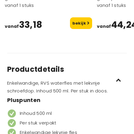
gerecycled roestvrij staal
vanaf 1 stuks
geïsoleerde be
vanaf 1 stuks
openklapbare d
33,18
44,2
bekijk
vanaf
vanaf
Productdetails
Enkelwandige, RVS waterfles met lekvrije
schroefdop. Inhoud 500 ml. Per stuk in doos.
Pluspunten
Inhoud 500 ml
Per stuk verpakt
Enkelwandige lekvrije fles