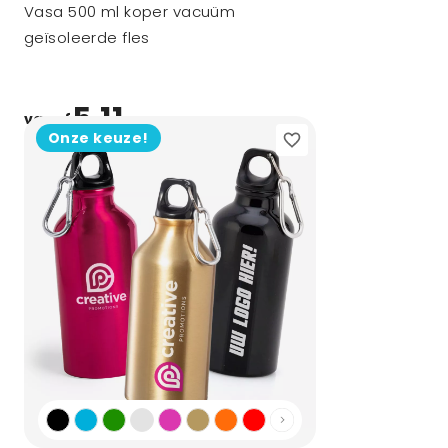
Vasa 500 ml koper vacuüm
geïsoleerde fles
5,11
vanaf
Onze keuze!