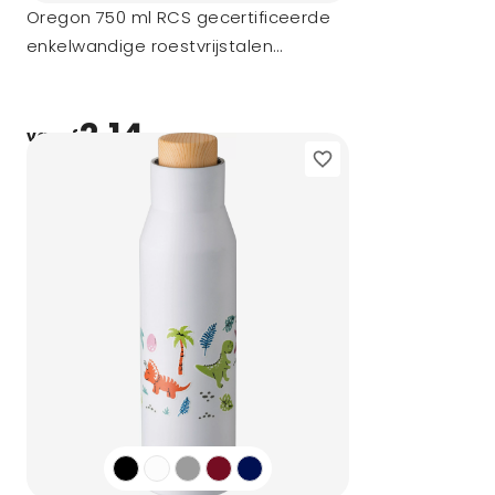
Oregon 750 ml RCS gecertificeerde
enkelwandige roestvrijstalen
waterfles met karabijnhaak
2,14
vanaf