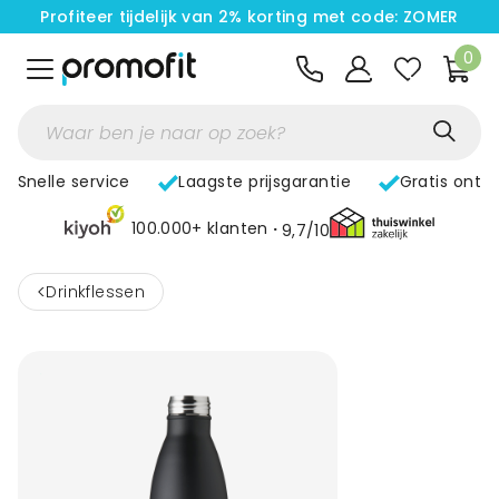
Profiteer tijdelijk van 2% korting met code: ZOMER
0
Snelle service
Laagste prijsgarantie
Gratis ontw
100.000+ klanten
9,7/10
<
Drinkflessen