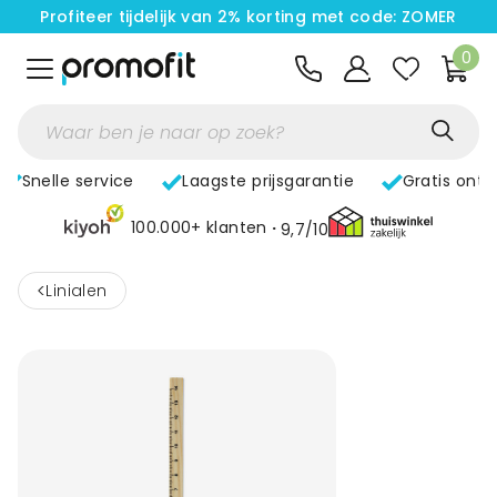
Profiteer tijdelijk van 2% korting met code: ZOMER
0
Snelle service
Laagste prijsgarantie
Gratis ont
100.000+ klanten
9,7/10
<
Linialen