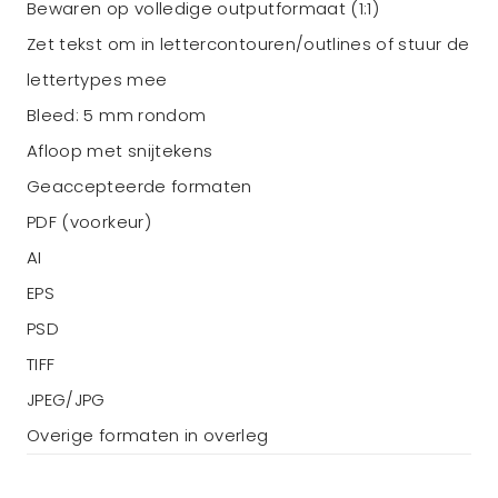
Bewaren op volledige outputformaat (1:1)
Zet tekst om in lettercontouren/outlines of stuur de
lettertypes mee
Bleed: 5 mm rondom
Afloop met snijtekens
Geaccepteerde formaten
PDF (voorkeur)
AI
EPS
PSD
TIFF
JPEG/JPG
Overige formaten in overleg